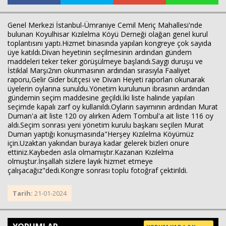
Genel Merkezi İstanbul-Ümraniye Cemil Meriç Mahallesi'nde
bulunan Koyulhisar Kızılelma Köyü Derneği olağan genel kurul
toplantısını yaptı.Hizmet binasında yapılan kongreye çok sayıda
üye katıldı.Divan heyetinin seçilmesinin ardından gündem
maddeleri teker teker görüşülmeye başlandı.Saygı duruşu ve
İstiklal Marşı2nın okunmasının ardından sırasıyla Faaliyet
raporu,Gelir Gider bütçesi ve Divan Heyeti raporları okunarak
üyelerin oylarına sunuldu.Yönetim kurulunun ibrasının ardından
gündemin seçim maddesine geçildi.İki liste halinde yapılan
seçimde kapalı zarf oy kullanıldı.Oyların sayımının ardından Murat
Duman'a ait liste 120 oy alırken Adem Tombul'a ait liste 116 oy
aldı.Seçim sonrası yeni yönetim kurulu başkanı seçilen Murat
Duman yaptığı konuşmasında"Herşey Kızılelma Köyümüz
için.Uzaktan yakından buraya kadar gelerek bizleri onure
ettiniz.Kaybeden asla olmamıştır.Kazanan Kızılelma
olmuştur.İnşallah sizlere layık hizmet etmeye
çalışacağız"dedi.Kongre sonrası toplu fotoğraf çektirildi.
Tarih:
21-01-2024