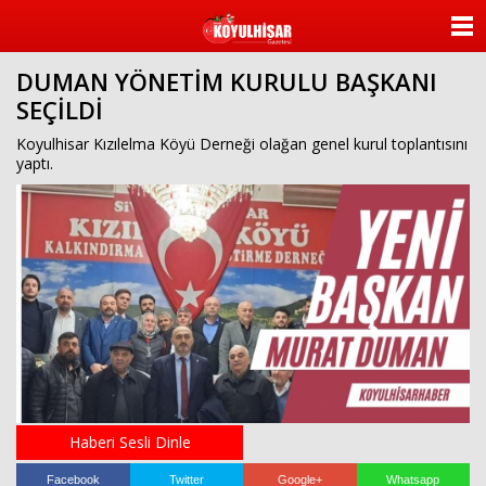
ANASAYFA
DUMAN YÖNETİM KURULU BAŞKANI
KATEGORİLER
SEÇİLDİ
YAZARLAR
Koyulhisar Kızılelma Köyü Derneği olağan genel kurul toplantısını
yaptı.
ANKETLER
FOTO GALERİ
VİDEO GALERİ
KÜNYE
İLETİŞİM
Haberi Sesli Dinle
Facebook
Twitter
Google+
Whatsapp