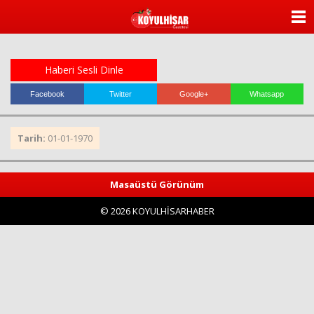
ANASAYFA
KATEGORİLER
Haberi Sesli Dinle
YAZARLAR
Facebook
Twitter
Google+
Whatsapp
ANKETLER
Tarih:
01-01-1970
FOTO GALERİ
Masaüstü Görünüm
VİDEO GALERİ
© 2026 KOYULHİSARHABER
KÜNYE
İLETİŞİM