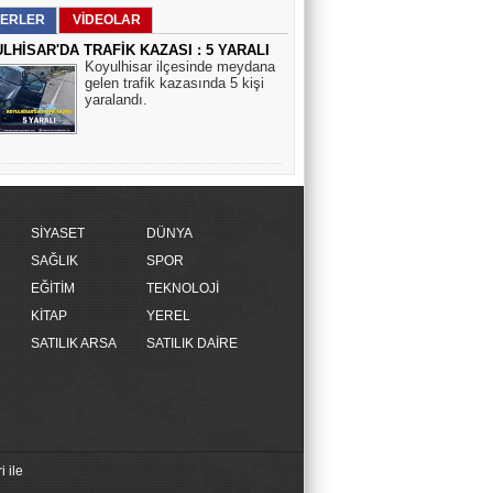
ERLER
VİDEOLAR
LHİSAR'DA TRAFİK KAZASI : 5 YARALI
Koyulhisar ilçesinde meydana
gelen trafik kazasında 5 kişi
yaralandı.
SİYASET
DÜNYA
SAĞLIK
SPOR
EĞİTİM
TEKNOLOJİ
KİTAP
YEREL
SATILIK ARSA
SATILIK DAİRE
 ile