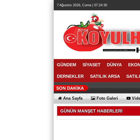
7 Ağustos 2026, Cuma | 07:24:30
GÜNDEM
SİYASET
DÜNYA
EKO
DERNEKLER
SATILIK ARSA
SATIL
Ana Sayfa
Foto Galeri
Vide
GÜNÜN MANŞET HABERLERİ