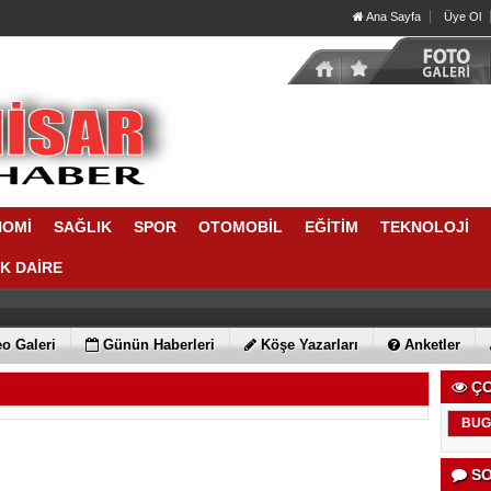
Ana Sayfa
Üye Ol
NOMİ
SAĞLIK
SPOR
OTOMOBİL
EĞİTİM
TEKNOLOJİ
IK DAİRE
o Galeri
Günün Haberleri
Köşe Yazarları
Anketler
ÇO
BUG
SO