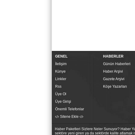
GENEL
HABERLER
İletişim
Günün Haberleri
Künye
Haber Arşivi
Linkler
Gazete Arşivi
Rss
Köşe Yazarları
Üye Ol
Üye Girişi
Önemli Telefonlar
Sitene Ekle
Haber Paketleri Sizlere Neler Sunuyor? Haber Yaz
sektöre yeni giren ya da sektörde kalite atlamak