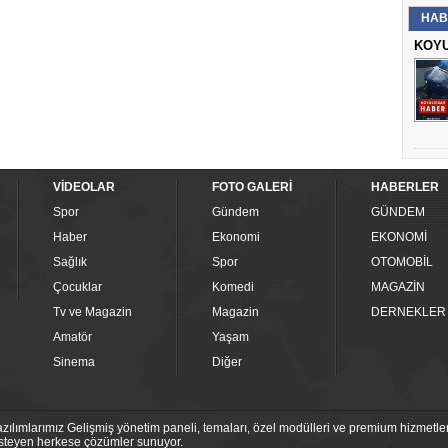
HAB
KOYU
VİDEOLAR
FOTO GALERİ
HABERLER
Spor
Gündem
GÜNDEM
Haber
Ekonomi
EKONOMİ
Sağlık
Spor
OTOMOBİL
Çocuklar
Komedi
MAGAZİN
Tv ve Magazin
Magazin
DERNEKLER
Amatör
Yaşam
Sinema
Diğer
ılımlarımız Gelişmiş yönetim paneli, temaları, özel modülleri ve premium hizmetleri
 isteyen herkese çözümler sunuyor.