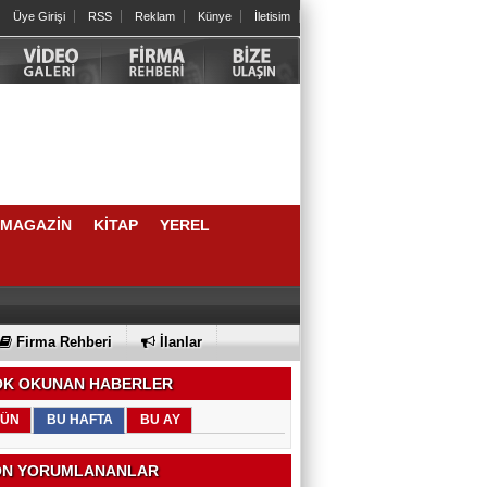
Üye Girişi
RSS
Reklam
Künye
İletisim
MAGAZİN
KİTAP
YEREL
Firma Rehberi
İlanlar
K OKUNAN HABERLER
ÜN
BU HAFTA
BU AY
N YORUMLANANLAR