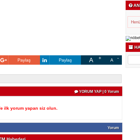
AN
Henü
HA
A
Paylaş
Paylaş
A
YORUM YAP | 0 Yorum
 ilk yorum yapan siz olun.
Yorum
M Haberleri