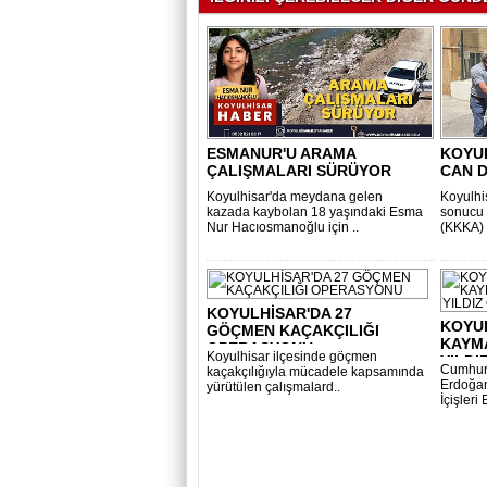
ESMANUR'U ARAMA
KOYUL
ÇALIŞMALARI SÜRÜYOR
CAN D
Koyulhisar'da meydana gelen
Koyulhis
kazada kaybolan 18 yaşındaki Esma
sonucu 
Nur Hacıosmanoğlu için ..
(KKKA) h
KOYULHİSAR'DA 27
KOYUL
GÖÇMEN KAÇAKÇILIĞI
KAYM
OPERASYONU
Koyulhisar ilçesinde göçmen
YILDI
Cumhur
kaçakçılığıyla mücadele kapsamında
Erdoğan'
yürütülen çalışmalard..
İçişleri