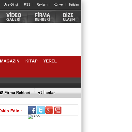
Üye Girişi
RSS
Reklam
Künye
İletisim
MAGAZİN
KİTAP
YEREL
Firma Rehberi
İlanlar
Takip Edin :