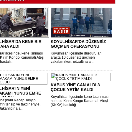
HİSAR'DA KENE BİR
KOYULHİSAR'DA DÜZENSİZ
AHA ALDI
GÖÇMEN OPERASYONU
ar ilçesinde, kene ısırması
Koyulhisar ilçesinde durdurulan
Kırım Kongo Kanamalı Ateşi
araçta 10 düzensiz göçmen
astalı..
yakalanırken, gözaltına al..
KABUS YİNE CAN ALDI.3
HİSAR'IN YENİ
ÇOCUK YETİM KALDI
AKAMI YUNUS EMRE
Koyulhisar ilçesinde kene tutunması
Z OLDU
başkanı Recep Tayyip
sonucu Kırım Kongo Kanamalı Ateşi
ın tensip ve takdirleriyle,
(KKKA) hastalığ..
 Bakanlığına a..