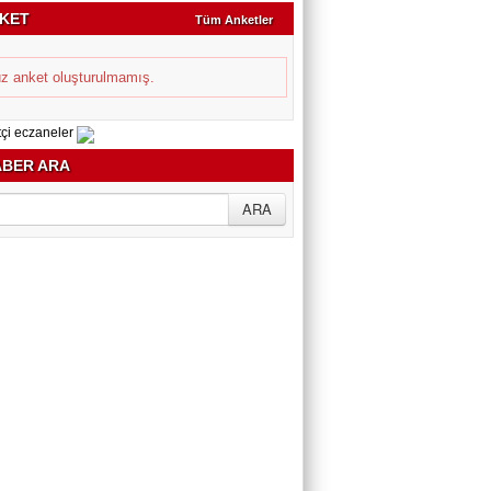
KET
Tüm Anketler
z anket oluşturulmamış.
BER ARA