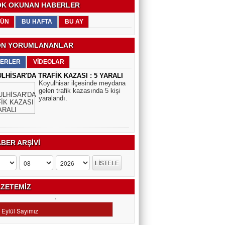
K OKUNAN HABERLER
DERNEKLER KURULUŞ AMACINA
GÖREMİ YÖNETİLİYOR!.
ÜN
BU HAFTA
BU AY
SABİT ASLAN
N YORUMLANANLAR
SPOR AHLAKI NEDİR
ERLER
VİDEOLAR
LHİSAR'DA TRAFİK KAZASI : 5 YARALI
Koyulhisar ilçesinde meydana
MUSTAFA BÜLBÜL
gelen trafik kazasında 5 kişi
yaralandı.
SİVAS KÜLTÜRÜ
BER ARŞİVİ
ZETEMİZ