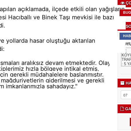
ÇO
pılan açıklamada, ilçede etkili olan yağışların
BUG
si Hacıballı ve Binek Taşı mevkisi ile bazı
i.
SO
HAB
e yollarda hasar oluştuğu aktarılan
KOYU
i:
lışmaları aralıksız devam etmektedir. Olayın
lerimiz hızla bölgeye intikal etmiş,
için gerekli müdahalelere başlanmıştır.
 mağduriyetlerin giderilmesi ve gerekli
HA
m imkanlarımızla sahadayız."
GA