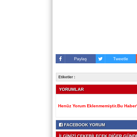
Paylaş
Tweetle
Etiketler :
YORUMLAR
Henüz Yorum Eklenmemiştir.Bu Haber'e
FACEBOOK YORUM
İLGİNİZİ ÇEKEBİLECEK DİĞER GÜNDE