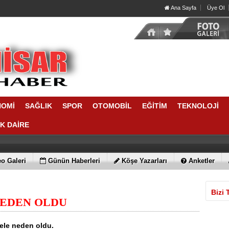
Ana Sayfa
Üye Ol
NOMİ
SAĞLIK
SPOR
OTOMOBİL
EĞİTİM
TEKNOLOJİ
IK DAİRE
o Galeri
Günün Haberleri
Köşe Yazarları
Anketler
Bizi 
NEDEN OLDU
sele neden oldu.