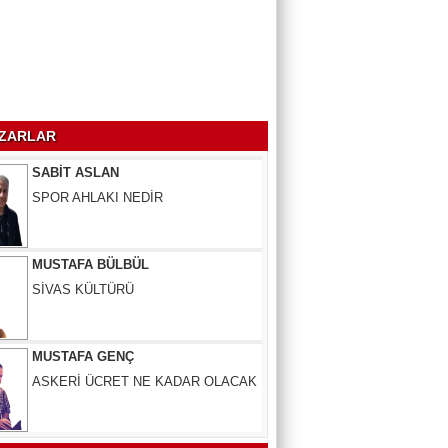
ZEKİ BULUT
DERNEKLER KURULUŞ AMACINA
GÖREMİ YÖNETİLİYOR!.
ZARLAR
SABİT ASLAN
SPOR AHLAKI NEDİR
MUSTAFA BÜLBÜL
SİVAS KÜLTÜRÜ
MUSTAFA GENÇ
ASKERİ ÜCRET NE KADAR OLACAK
ZEKİ BULUT