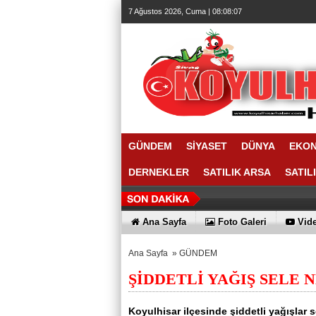
7 Ağustos 2026, Cuma | 08:08:08
GÜNDEM
SİYASET
DÜNYA
EKO
DERNEKLER
SATILIK ARSA
SATIL
Ana Sayfa
Foto Galeri
Vide
Ana Sayfa
»
GÜNDEM
ŞİDDETLİ YAĞIŞ SELE 
Koyulhisar ilçesinde şiddetli yağışlar 