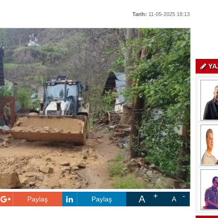
Tarih:
11-05-2025 18:13
YA
A
Paylaş
Paylaş
A