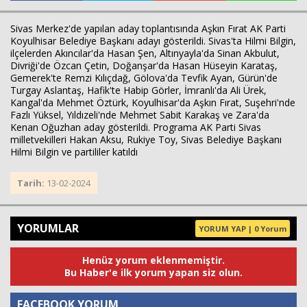
Sivas Merkez'de yapılan aday toplantısında Aşkın Fırat AK Parti
Koyulhisar Belediye Başkanı adayı gösterildi. Sivas'ta Hilmi Bilgin,
ilçelerden Akıncılar'da Hasan Şen, Altınyayla'da Sinan Akbulut,
Divriği'de Özcan Çetin, Doğanşar'da Hasan Hüseyin Karataş,
Gemerek'te Remzi Kılıçdağ, Gölova'da Tevfik Ayan, Gürün'de
Turgay Aslantaş, Hafik'te Habip Görler, İmranlı'da Ali Ürek,
Kangal'da Mehmet Öztürk, Koyulhisar'da Aşkın Fırat, Suşehri'nde
Fazlı Yüksel, Yıldızeli'nde Mehmet Sabit Karakaş ve Zara'da
Kenan Oğuzhan aday gösterildi. Programa AK Parti Sivas
milletvekilleri Hakan Aksu, Rukiye Toy, Sivas Belediye Başkanı
Hilmi Bilgin ve partililer katıldı
Tarih:
13-02-2024
YORUMLAR
YORUM YAP | 0 Yorum
Henüz yorum eklenmemiştir.
Bu Haber'e ilk yorum yapan siz olun.
FACEBOOK YORUM