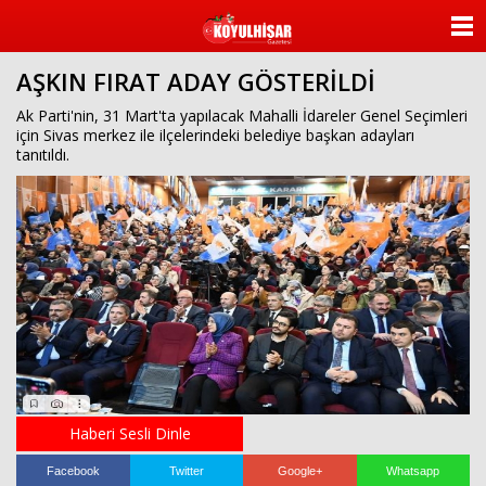
ANASAYFA
AŞKIN FIRAT ADAY GÖSTERİLDİ
KATEGORİLER
Ak Parti'nin, 31 Mart'ta yapılacak Mahalli İdareler Genel Seçimleri
için Sivas merkez ile ilçelerindeki belediye başkan adayları
YAZARLAR
tanıtıldı.
ANKETLER
FOTO GALERİ
VİDEO GALERİ
KÜNYE
İLETİŞİM
Haberi Sesli Dinle
Facebook
Twitter
Google+
Whatsapp