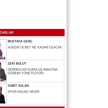
MUSTAFA BÜLBÜL
SİVAS KÜLTÜRÜ
ZARLAR
MUSTAFA GENÇ
ASKERİ ÜCRET NE KADAR OLACAK
ZEKİ BULUT
DERNEKLER KURULUŞ AMACINA
GÖREMİ YÖNETİLİYOR!.
SABİT ASLAN
SPOR AHLAKI NEDİR
MUSTAFA BÜLBÜL
SİVAS KÜLTÜRÜ