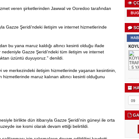
ÇO
hizmet veren şirketlerinden Jawwal ve Ooredoo tarafından
BUG
a Gazze Şeridi'ndeki iletişim ve internet hizmetlerinde
SO
HAB
ndan bu yana maruz kaldığı altıncı kesinti olduğu ifade
KOYU
nedeniyle Gazze Şeridi'ndeki tüm iletişim ve internet
ktan üzüntü duyuyoruz." denildi.
i ve merkezindeki iletişim hizmetlerinde yaşanan kesintinin,
in hizmetlerinde maruz kalınan altıncı kesinti olduğunu
HA
GA
siyle birlikte dün itibarıyla Gazze Şeridi'nin güneyi ile orta
uzeyde ise kısmi olarak devam ettiği belirtildi.
de sağlanması için çalışmaların devam edildiğini kaydetti.