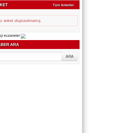
KET
Tüm Anketler
z anket oluşturulmamış.
BER ARA