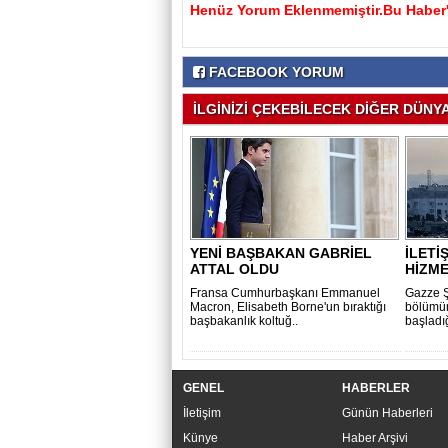
Henüz Yorum Eklenmemiştir.Bu Haber'e
FACEBOOK YORUM
İLGİNİZİ ÇEKEBİLECEK DİĞER DÜNYA 
YENİ BAŞBAKAN GABRİEL
İLETİ
ATTAL OLDU
HİZME
Fransa Cumhurbaşkanı Emmanuel
Gazze Ş
Macron, Elisabeth Borne'un bıraktığı
bölümünd
başbakanlık koltuğ..
başladığ
GENEL
HABERLER
İletişim
Günün Haberleri
Künye
Haber Arşivi