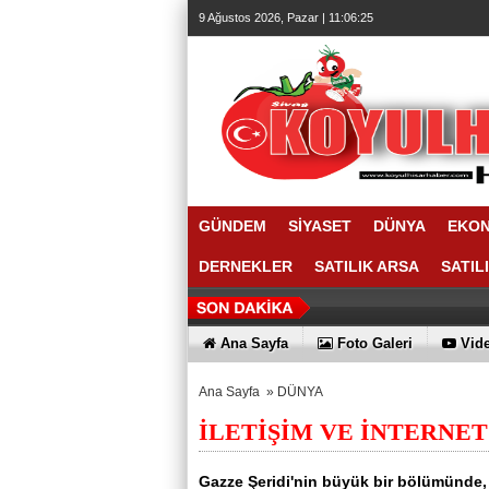
9 Ağustos 2026, Pazar | 11:06:26
GÜNDEM
SİYASET
DÜNYA
EKO
DERNEKLER
SATILIK ARSA
SATIL
Ana Sayfa
Foto Galeri
Vide
Ana Sayfa
»
DÜNYA
İLETİŞİM VE İNTERNET
Gazze Şeridi'nin büyük bir bölümünde, İ