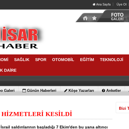
Ana Sayfa
Üye Ol
NOMİ
SAĞLIK
SPOR
OTOMOBİL
EĞİTİM
TEKNOLOJİ
IK DAİRE
o Galeri
Günün Haberleri
Köşe Yazarları
Anketler
Bizi 
 HİZMETLERİ KESİLDİ
srail saldırılarının başladığı 7 Ekim'den bu yana altıncı