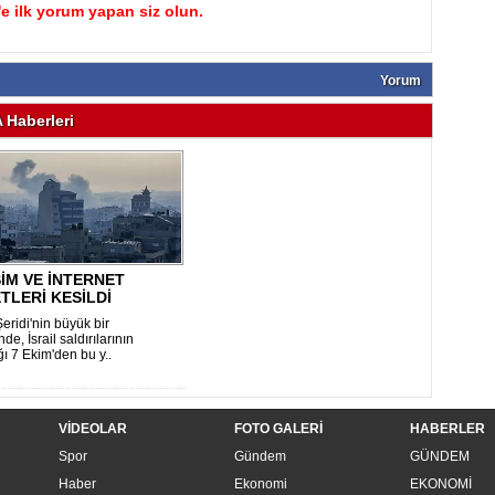
 ilk yorum yapan siz olun.
Yorum
Haberleri
ŞİM VE İNTERNET
TLERİ KESİLDİ
eridi'nin büyük bir
e, İsrail saldırılarının
ı 7 Ekim'den bu y..
VİDEOLAR
FOTO GALERİ
HABERLER
Spor
Gündem
GÜNDEM
Haber
Ekonomi
EKONOMİ