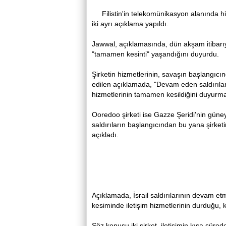
Filistin'in telekomünikasyon alanında 
iki ayrı açıklama yapıldı.
Jawwal, açıklamasında, dün akşam itibarıyl
"tamamen kesinti" yaşandığını duyurdu.
Şirketin hizmetlerinin, savaşın başlangıcı
edilen açıklamada, "Devam eden saldırılar 
hizmetlerinin tamamen kesildiğini duyurma
Ooredoo şirketi ise Gazze Şeridi'nin güney
saldırıların başlangıcından bu yana şirket
açıkladı.
Açıklamada, İsrail saldırılarının devam etme
kesiminde iletişim hizmetlerinin durduğu, k
Söz konusu iki şirket, iletişimin kısa süre