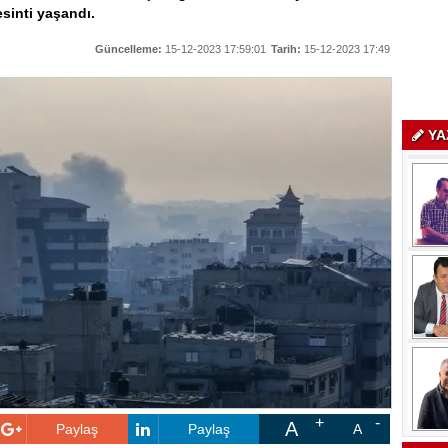
esinti yaşandı.
Güncelleme:
15-12-2023 17:59:01
Tarih:
15-12-2023 17:49
YA
A
Paylaş
Paylaş
A