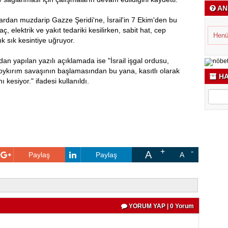
AN
llardan muzdarip Gazze Şeridi'ne, İsrail'in 7 Ekim'den bu
aç, elektrik ve yakıt tedariki kesilirken, sabit hat, cep
Henü
ık sık kesintiye uğruyor.
n yapılan yazılı açıklamada ise "İsrail işgal ordusu,
soykırım savaşının başlamasından bu yana, kasıtlı olarak
HA
ı kesiyor." ifadesi kullanıldı.
A
Paylaş
Paylaş
A
YORUM YAP | 0 Yorum