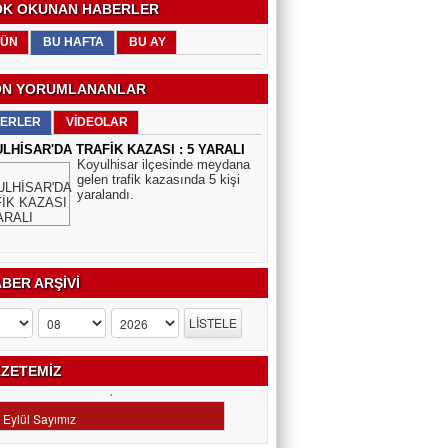
K OKUNAN HABERLER
ÜN
BU HAFTA
BU AY
N YORUMLANANLAR
ERLER
VİDEOLAR
LHİSAR'DA TRAFİK KAZASI : 5 YARALI
Koyulhisar ilçesinde meydana
gelen trafik kazasında 5 kişi
yaralandı.
BER ARŞİVİ
ZETEMİZ