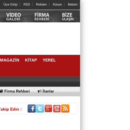
Üye Girişi
RSS
Reklam
Künye
İletisim
MAGAZİN
KİTAP
YEREL
ZEKİ BULUT
Firma Rehberi
İlanlar
DERNEKLER KURULUŞ AMACINA
GÖREMİ YÖNETİLİYOR!.
Takip Edin :
SABİT ASLAN
SPOR AHLAKI NEDİR