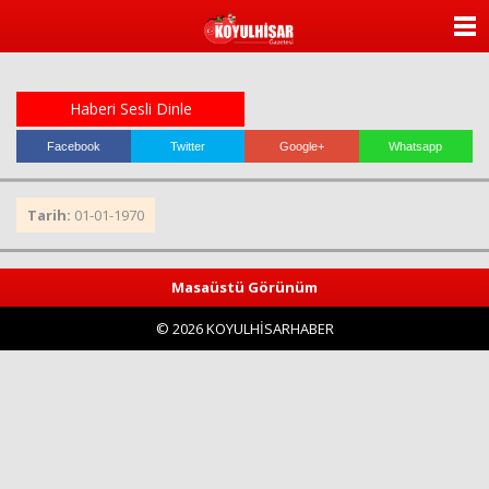
ANASAYFA
KATEGORİLER
Haberi Sesli Dinle
YAZARLAR
Facebook
Twitter
Google+
Whatsapp
ANKETLER
Tarih:
01-01-1970
FOTO GALERİ
Masaüstü Görünüm
VİDEO GALERİ
© 2026 KOYULHİSARHABER
KÜNYE
İLETİŞİM