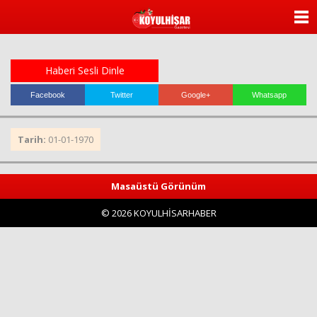
ANASAYFA
KATEGORİLER
Haberi Sesli Dinle
YAZARLAR
Facebook
Twitter
Google+
Whatsapp
ANKETLER
Tarih:
01-01-1970
FOTO GALERİ
Masaüstü Görünüm
VİDEO GALERİ
© 2026 KOYULHİSARHABER
KÜNYE
İLETİŞİM