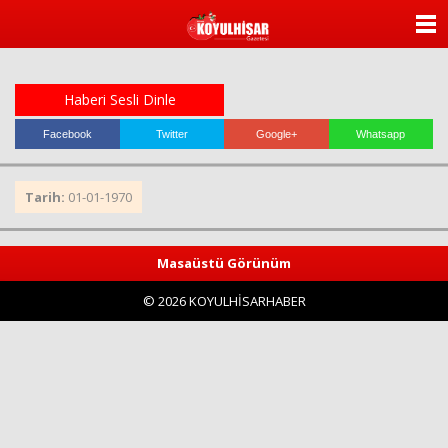
ANASAYFA
KATEGORİLER
Haberi Sesli Dinle
YAZARLAR
Facebook
Twitter
Google+
Whatsapp
ANKETLER
Tarih:
01-01-1970
FOTO GALERİ
Masaüstü Görünüm
VİDEO GALERİ
© 2026 KOYULHİSARHABER
KÜNYE
İLETİŞİM